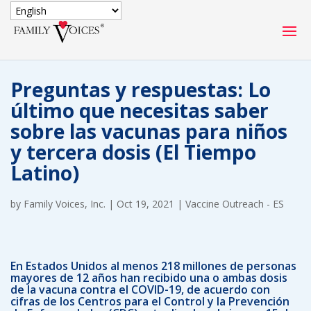
SECURE DONATION
Preguntas y respuestas: Lo
Type
último que necesitas saber
of
ONE-TIME
MONTHLY
sobre las vacunas para niños
donation
DONATION
DONATION
y tercera dosis (El Tiempo
Latino)
Quick
$1000
$500
$250
Donation
by
Family Voices, Inc.
|
Oct 19, 2021
|
Vaccine Outreach - ES
$100
$50
$25
En Estados Unidos al menos 218 millones de personas
mayores de 12 años han recibido una o ambas dosis
de la vacuna contra el COVID-19, de acuerdo con
cifras de los Centros para el Control y la Prevención
Match
Match my donation through the "Close the Gap"