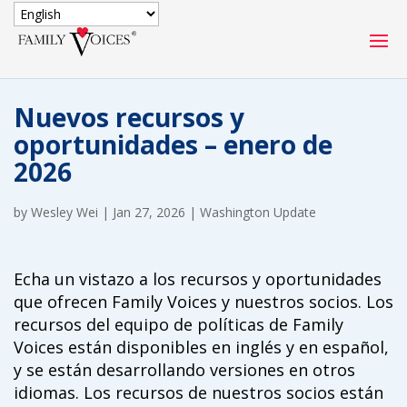
SECURE DONATION
Nuevos recursos y
Type
oportunidades – enero de
of
ONE-TIME
MONTHLY
2026
donation
DONATION
DONATION
by
Wesley Wei
|
Jan 27, 2026
|
Washington Update
Quick
$1000
$500
$250
Donation
Echa un vistazo a los recursos y oportunidades
$100
$50
$25
que ofrecen Family Voices y nuestros socios. Los
recursos del equipo de políticas de Family
Voices están disponibles en inglés y en español,
y se están desarrollando versiones en otros
idiomas. Los recursos de nuestros socios están
Match
Match my donation through the "Close the Gap"