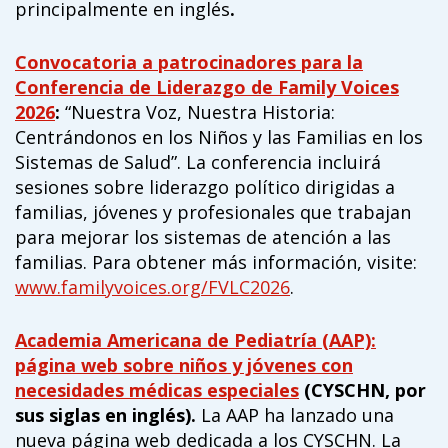
principalmente en inglés
.
campaign*
donation
Give
Give in honor or in memory
Convocatoria a patrocinadores para la
in
Conferencia de Liderazgo de Family Voices
honor/memory
2026
:
“Nuestra Voz, Nuestra Historia:
Centrándonos en los Niños y las Familias en los
Sistemas de Salud”. La conferencia incluirá
The Close the Gap campaign is funded by Dr. David Nichols
sesiones sobre liderazgo político dirigidas a
and Mayme Boyd.
familias, jóvenes y profesionales que trabajan
Visit
familyvoices.org/closethegap
to learn more.
para mejorar los sistemas de atención a las
familias. Para obtener más información, visite:
Is my donation secure
www.familyvoices.org/FVLC2026
.
Is my donation tax-deductible
Can I cancel my recurring donation
Academia Americana de Pediatría (AAP):
página web sobre niños y jóvenes con
necesidades médicas especiales
(CYSCHN, por
sus siglas en inglés).
La AAP ha lanzado una
nueva página web dedicada a los CYSCHN. La