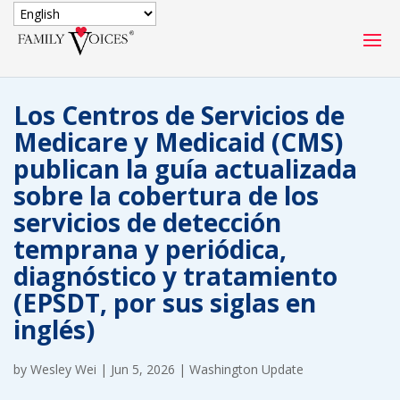
SECURE DONATION
Los Centros de Servicios de
Type
Medicare y Medicaid (CMS)
of
ONE-TIME
MONTHLY
publican la guía actualizada
donation
DONATION
DONATION
sobre la cobertura de los
servicios de detección
Quick
$1000
$500
$250
Donation
temprana y periódica,
diagnóstico y tratamiento
$100
$50
$25
(EPSDT, por sus siglas en
inglés)
by
Wesley Wei
|
Jun 5, 2026
|
Washington Update
Match
Match my donation through the "Close the Gap"