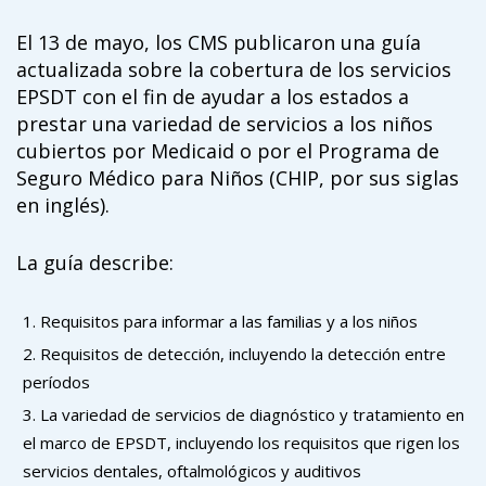
campaign*
donation
El 13 de mayo, los CMS publicaron una guía
Give
Give in honor or in memory
actualizada sobre la cobertura de los servicios
in
EPSDT con el fin de ayudar a los estados a
honor/memory
prestar una variedad de servicios a los niños
cubiertos por Medicaid o por el Programa de
Seguro Médico para Niños (CHIP, por sus siglas
The Close the Gap campaign is funded by Dr. David Nichols
en inglés).
and Mayme Boyd.
Visit
familyvoices.org/closethegap
to learn more.
La guía describe:
Is my donation secure
Requisitos para informar a las familias y a los niños
Is my donation tax-deductible
Can I cancel my recurring donation
Requisitos de detección, incluyendo la detección entre
períodos
La variedad de servicios de diagnóstico y tratamiento en
el marco de EPSDT, incluyendo los requisitos que rigen los
servicios dentales, oftalmológicos y auditivos