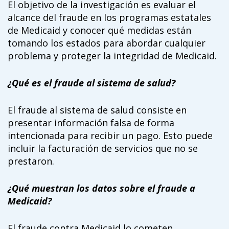
El objetivo de la investigación es evaluar el
campaign*
donation
alcance del fraude en los programas estatales
Give
Give in honor or in memory
de Medicaid y conocer qué medidas están
in
tomando los estados para abordar cualquier
honor/memory
problema y proteger la integridad de Medicaid.
¿Qué es el fraude al sistema de salud?
The Close the Gap campaign is funded by Dr. David Nichols
and Mayme Boyd.
El fraude al sistema de salud consiste en
Visit
familyvoices.org/closethegap
to learn more.
presentar información falsa de forma
intencionada para recibir un pago. Esto puede
Is my donation secure
incluir la facturación de servicios que no se
Is my donation tax-deductible
prestaron.
Can I cancel my recurring donation
¿Qué muestran los datos sobre el fraude a
Medicaid?
El fraude contra Medicaid lo cometen