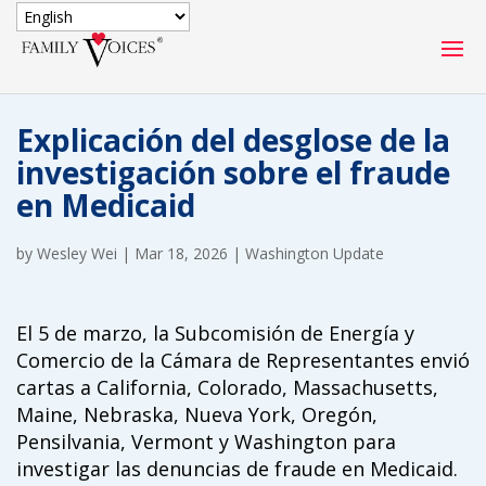
SECURE DONATION
Explicación del desglose de la
Type
investigación sobre el fraude
of
ONE-TIME
MONTHLY
en Medicaid
donation
DONATION
DONATION
by
Wesley Wei
|
Mar 18, 2026
|
Washington Update
Quick
$1000
$500
$250
Donation
El 5 de marzo, la Subcomisión de Energía y
$100
$50
$25
Comercio de la Cámara de Representantes envió
cartas a California, Colorado, Massachusetts,
Maine, Nebraska, Nueva York, Oregón,
Pensilvania, Vermont y Washington para
investigar las denuncias de fraude en Medicaid.
Match
Match my donation through the "Close the Gap"