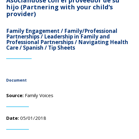
Asociándose con el proveedor de su
campaign*
donation
hijo (Partnering with your child’s
provider)
Give
Give in honor or in memory
in
honor/memory
Family Engagement / Family/Professional
Partnerships / Leadership in Family and
Professional Partnerships / Navigating Health
Care / Spanish / Tip Sheets
The Close the Gap campaign is funded by Dr. David Nichols
and Mayme Boyd.
Visit
familyvoices.org/closethegap
to learn more.
Document
Is my donation secure
Is my donation tax-deductible
Source:
Family Voices
Can I cancel my recurring donation
Date:
05/01/2018